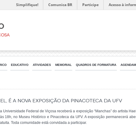
Simplifique!
Comunica BR
Participe
Acesso à infor
o
çosa
RICO
EDUCATIVO
ATIVIDADES
MEMORIAL
QUADROS DE FORMATURA
AGENDAME
el, é a nova exposição da Pinacoteca da UFV
da Universidade Federal de Viçosa receberá a exposição “Manchas” do artista Hae
às 18h, no Museu Histórico e Pinacoteca da UFV. A exposição permanecerá abert
atuita. Toda comunidade está convidada a participar.