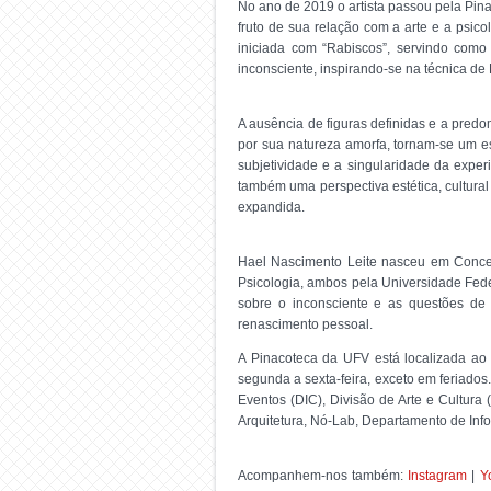
No ano de 2019 o artista passou pela Pin
fruto de sua relação com a arte e a psico
iniciada com “Rabiscos”, servindo como
inconsciente, inspirando-se na técnica d
A ausência de figuras definidas e a pred
por sua natureza amorfa, tornam-se um e
subjetividade e a singularidade da exper
também uma perspectiva estética, cultural
expandida.
Hael Nascimento Leite nasceu em Concei
Psicologia, ambos pela Universidade Feder
sobre o inconsciente e as questões de 
renascimento pessoal.
A Pinacoteca da UFV está localizada ao 
segunda a sexta-feira, exceto em feriados
Eventos (DIC), Divisão de Arte e Cultur
Arquitetura, Nó-Lab, Departamento de Inf
Acompanhem-nos também:
Instagram
|
Y