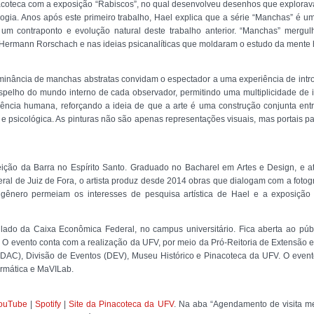
acoteca com a exposição “Rabiscos”, no qual desenvolveu desenhos que explorav
logia. Anos após este primeiro trabalho, Hael explica que a série “Manchas” é um
 um contraponto e evolução natural deste trabalho anterior. “Manchas” mergu
e Hermann Rorschach e nas ideias psicanalíticas que moldaram o estudo da mente
ominância de manchas abstratas convidam o espectador a uma experiência de int
spelho do mundo interno de cada observador, permitindo uma multiplicidade de 
iência humana, reforçando a ideia de que a arte é uma construção conjunta entr
 e psicológica. As pinturas não são apenas representações visuais, mas portais 
ção da Barra no Espírito Santo. Graduado no Bacharel em Artes e Design, e
al de Juiz de Fora, o artista produz desde 2014 obras que dialogam com a fotogr
gênero permeiam os interesses de pesquisa artística de Hael e a exposição 
lado da Caixa Econômica Federal, no campus universitário. Fica aberta ao pú
. O evento conta com a realização da UFV, por meio da Pró-Reitoria de Extensão e C
a (DAC), Divisão de Eventos (DEV), Museu Histórico e Pinacoteca da UFV. O eve
ormática e MaVILab.
ouTube
|
Spotify
|
Site da Pinacoteca da UFV
. Na aba “Agendamento de visita m